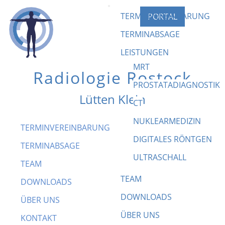
TERMINVEREINBARUNG
PORTAL
TERMINABSAGE
LEISTUNGEN
MRT
Radiologie Rostock
PROSTATADIAGNOSTIK
Lütten Klein
CT
NUKLEARMEDIZIN
TERMINVEREINBARUNG
Magnetresonanztomographie(MRT)
DIGITALES RÖNTGEN
TERMINABSAGE
ULTRASCHALL
TEAM
TEAM
DOWNLOADS
Was ist MRT und wie funktioniert es?
DOWNLOADS
ÜBER UNS
In den 1970-iger Jahren wurden die
ÜBER UNS
KONTAKT
wissenschaftlichen Grundlagen für die MRT gelegt.